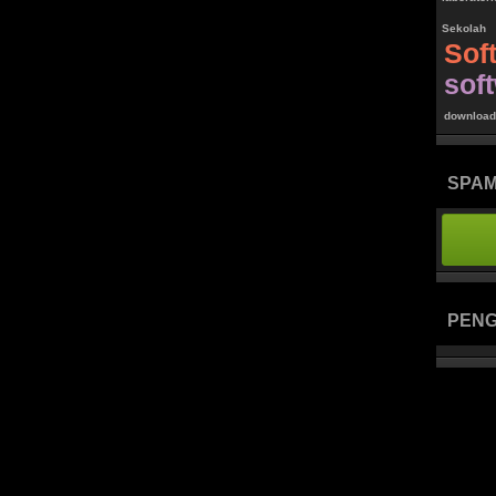
Sekolah
So
sof
download
SPAM
PEN