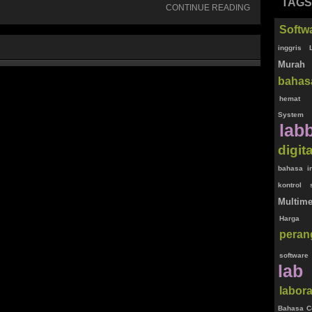
TAGS
CONTINUE READING
Softw
inggris
Murah
bahas
hemat
System
lab
digita
bahasa i
kontrol
Multime
Harga 
peran
software
lab
labor
Bahasa Co