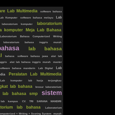
are Lab Multimedia
software bahasa
Lab
Lab Komputer
software bahasa melayu
laboratorium
laboratorium komputer
a komputer
Meja Lab Bahasa
Laboratorium Bahasa Computerized Writing
laboratorium bahasa inggris murah
bahasa
lab bahasa
l
bahasa
software bahasa jawa
alat lab
nggris
alat lab bahasa inggris murah
master
Lab
software bahasa mandarin
Lab Digital
Peralatan Lab Multimedia
dia
Lab
komputer
lab harja terjangkau
gkat lab bahasa
brosur laboratorium
sistem
lab bahasa smp
lab kampus
CV. TRI SARANA MANDIRI
atorium lab bahasa
Laboratorium
mputerized + Writing + Scoring System
murah