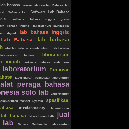
 lab bahasa
ukuran Laboratorium Bahasa
lab
Software Lab Bahasa
urah
Software Lab
dia
software bahasa inggris gratis
rium bahasa inggris
laboratorium multimedia
lab bahasa inggris
ium digital
lab bahasa
 Lab Bahasa
h
alat lab bahasa murah
ukuran lab bahasa
laboratorium
aboratorium bahasa
sa murah
software bahasa arab free
t laboratorium
Proposal
ahasa
labor murah
pengadaan laboratorium
alat peraga bahasa
onesia
solo lab
Laboratorium
spesifikasi
omputerized Monitor System
ahasa
trustlaboratory
laboratorium
jual
 lab bahasa
laboratorium LAN
 lab
Bahasa Multimedia
laboratorium