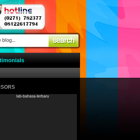
timonials
NSORS