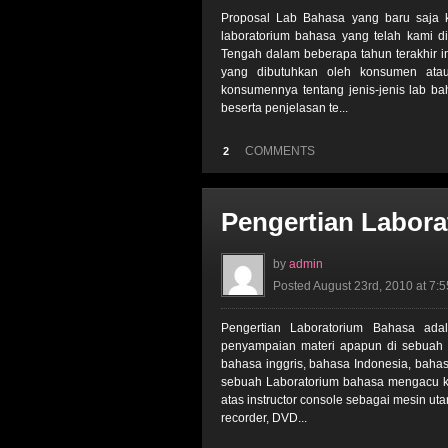
Proposal Lab Bahasa yang baru saja k
laboratorium bahasa yang telah kami d
Tengah dalam beberapa tahun terakhir i
yang dibutuhkan oleh konsumen ata
konsumennya tentang jenis-jenis lab b
beserta penjelasan te...
COMMENTS
2
Pengertian Labor
by
admin
Posted August 23rd, 2010 at 7:
Pengertian Laboratorium Bahasa ad
penyampaian materi apapun di sebuah 
bahasa inggris, bahasa Indonesia, bahas
sebuah Laboratorium bahasa mengacu kep
atas instructor console sebagai mesin ut
recorder, DVD...