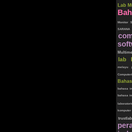
Lab M
Bah
Monitor 
SARANA
com
sof
Multime
lab 
melayu
Computer
Bahas
bahasa in
bahasa in
laborator
komputer
trustla
pe