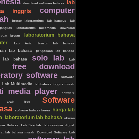
onesia
lab
download software bahasa
computer
sa inggris
ah
brosur laboratorium
lab kampus
lab
rjangkau
laboratorium multimedia
download
laboratorium bahasa
 buat brosur
ter
Lab Asia
brosur lab bahasa
tian lab bahasa
pengadaan lab bahasa
solo lab
k lab bahasa
Lab
free download
oratory software
software
Lab Multimedia
lab bahasa inggris murah
ti media player
software
Software
a arab free
asa
harga lab
software bahasa korea
a
laboratorium lab bahasa
ukuran
rium Bahasa
Lab Sekolah
laboratorium digital
lat lab bahasa murah
Download Software Lab