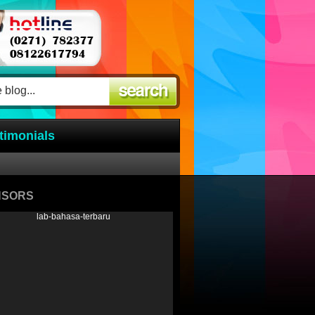
timonials
NSORS