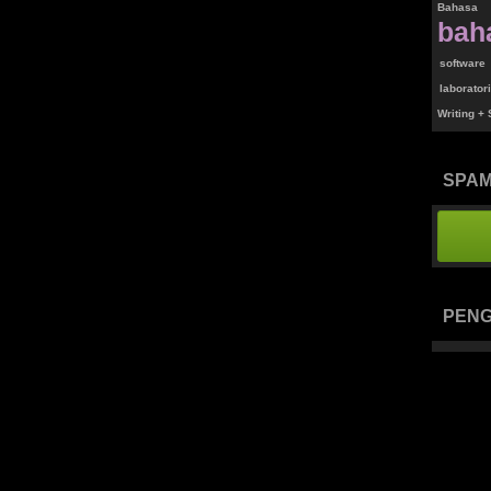
Bahasa
bah
software
laborato
Writing +
SPAM
PEN