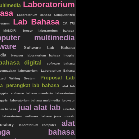
Laboratorium
ultimedia
asa
Laboratorium Bahasa Computerized
Lab Bahasa
System
CV. TRI
 MANDIRI
brosur laboratorium bahasa
puter multimedia
tware
Software Lab Bahasa
dia
browsur laboratorium bahasa inggris
bahasa digital
software bahasa
pengadaan laboratorium
Laboratorium Bahasa
Proposal Lab
ized Writing System
a
perangkat lab bahasa
alat lab
ggris
software bahasa mandarin
laboratorium
ggris
laboratorium bahasa multimedia
browsur
jual alat lab
ium bahasa
sekolah
laboratorium
software bahasa jawa
murah
alat
boratory
laboratorium komputer
raga bahasa