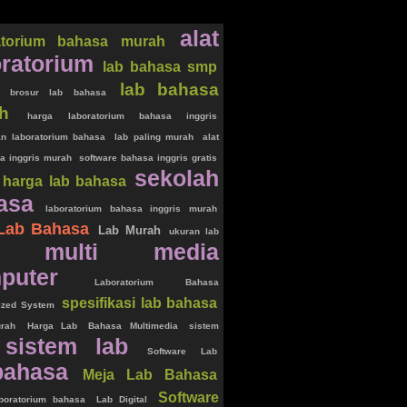
alat
atorium bahasa murah
oratorium
lab bahasa smp
lab bahasa
d brosur lab bahasa
h
harga laboratorium bahasa inggris
n laboratorium bahasa
lab paling murah
alat
a inggris murah
software bahasa inggris gratis
sekolah
r harga lab bahasa
asa
laboratorium bahasa inggris murah
 Lab Bahasa
Lab Murah
ukuran lab
multi media
puter
Laboratorium Bahasa
spesifikasi lab bahasa
ized System
rah
Harga Lab
Bahasa Multimedia
sistem
sistem lab
Software Lab
bahasa
Meja Lab Bahasa
Software
boratorium bahasa
Lab Digital