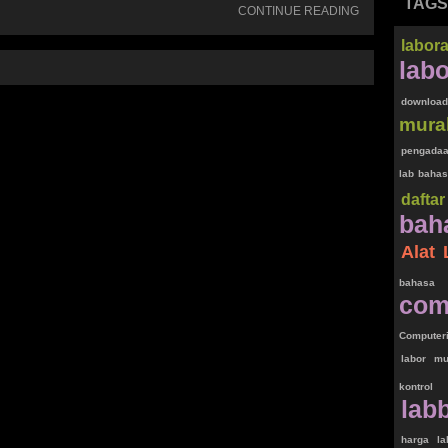
TAGS
CONTINUE READING
labor
lab
downloa
mura
pengadaa
lab bahas
dafta
bah
Alat
bahasa
com
Computer
labor mu
kontrol
lab
harga la