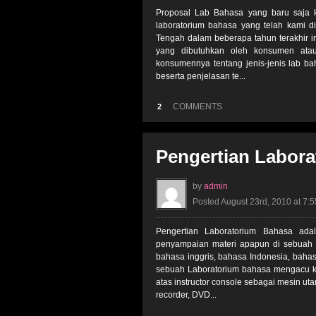
Proposal Lab Bahasa yang baru saja k
laboratorium bahasa yang telah kami d
Tengah dalam beberapa tahun terakhir i
yang dibutuhkan oleh konsumen ata
konsumennya tentang jenis-jenis lab b
beserta penjelasan te...
COMMENTS
2
Pengertian Labor
by
admin
Posted August 23rd, 2010 at 7:
Pengertian Laboratorium Bahasa ad
penyampaian materi apapun di sebuah 
bahasa inggris, bahasa Indonesia, bahas
sebuah Laboratorium bahasa mengacu kep
atas instructor console sebagai mesin ut
recorder, DVD...