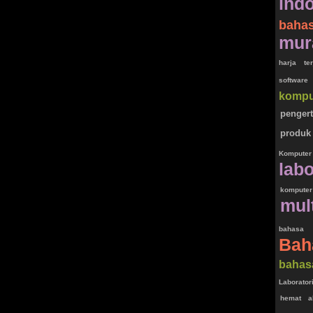
ind
baha
mur
harja te
software
kompu
penger
produ
Komputer
lab
komputer
mul
bahas
Bah
bahas
Laborato
hemat
a