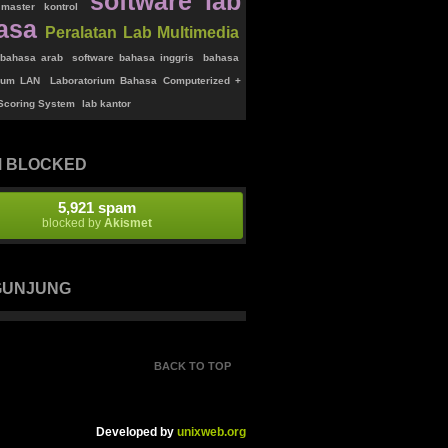
software lab
master kontrol
asa
Peralatan Lab Multimedia
 bahasa arab
software bahasa inggris
bahasa
rium LAN
Laboratorium Bahasa Computerized +
 Scoring System
lab kantor
 BLOCKED
5,921 spam
blocked by
Akismet
GUNJUNG
BACK TO TOP
Developed by
unixweb.org