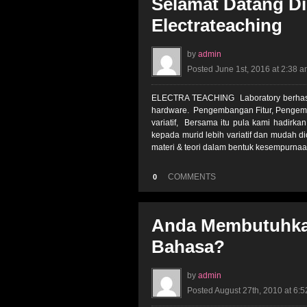
Selamat Datang D
Electrateaching
by
admin
Posted June 1st, 2016 at 2:38 
ELECTRA TEACHING Laboratory berhasil 
hardware. Pengembangan Fitur, Pengemb
variatif, Bersama itu pula kami hadirk
kepada murid lebih variatif dan mudah 
materi & teori dalam bentuk kesempurnaan
COMMENTS
0
Anda Membutuhkan
Bahasa?
by
admin
Posted August 27th, 2010 at 6: