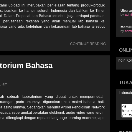
ami upload ini merupakan penjelasan tentang produk-produk
istribusikan ke hampir seluruh Indonesia dan bahkan ke Timur
Ukura
by
admi
ni. Dalam Proposal Lab Bahasa tersebut, juga terdapat panduan
u perusahaan rekanan yang akan menjual lab bahasa ke
ahasa yang ada, kelebihan dan kekurangan lab bahasa tersebut
Memili
by
admi
CONTINUE READING
ONLI
Ingin Ko
atorium Bahasa
TUKA
55 am
Laborat
alah sebuah laboratorium yang dibuat untuk mempermudah
ruangan, pada umumnya digunakan untuk materi bahasa, baik
a asing lainnya. Sedangkan menurut Artikel Pendidikan Network
ada seperangkat peralatan elektronik audio video yang terdiri
ama, dilengkapi dengan repeater language learning machine, tape