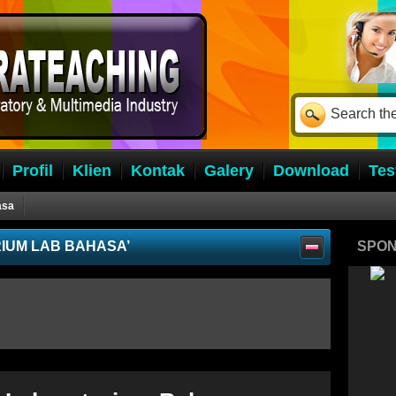
Profil
Klien
Kontak
Galery
Download
Tes
asa
IUM LAB BAHASA’
SPO