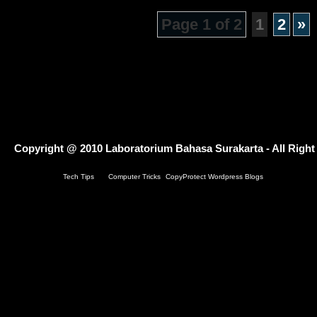
Page 1 of 2
1
2
»
Copyright @ 2010
Laboratorium Bahasa Surakarta
- All Righ
Copy Protected by
Tech Tips
's &
Computer Tricks
's
CopyProtect Wordpress Blogs
.