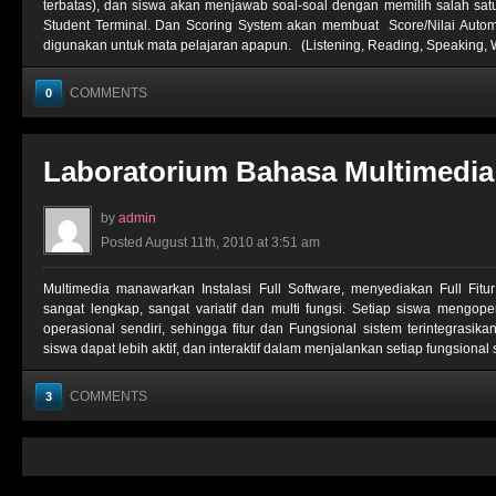
terbatas), dan siswa akan menjawab soal-soal dengan memilih salah sa
Student Terminal. Dan Scoring System akan membuat Score/Nilai Automa
digunakan untuk mata pelajaran apapun. (Listening, Reading, Speaking, Wri
COMMENTS
0
Laboratorium Bahasa Multimedia
by
admin
Posted August 11th, 2010 at 3:51 am
Multimedia manawarkan Instalasi Full Software, menyediakan Full Fit
sangat lengkap, sangat variatif dan multi fungsi. Setiap siswa mengop
operasional sendiri, sehingga fitur dan Fungsional sistem terintegrasik
siswa dapat lebih aktif, dan interaktif dalam menjalankan setiap fungsional s
COMMENTS
3