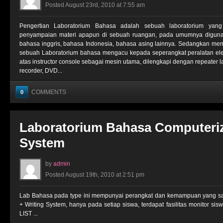
Posted August 23rd, 2010 at 7:55 am
Pengertian Laboratorium Bahasa adalah sebuah laboratorium yan
penyampaian materi apapun di sebuah ruangan, pada umumnya digunak
bahasa inggris, bahasa Indonesia, bahasa asing lainnya. Sedangkan menu
sebuah Laboratorium bahasa mengacu kepada seperangkat peralatan elekt
atas instructor console sebagai mesin utama, dilengkapi dengan repeater 
recorder, DVD...
COMMENTS
0
Laboratorium Bahasa Computeriz
System
by
admin
Posted August 19th, 2010 at 2:51 pm
Lab Bahasa pada type ini mempunyai perangkat dan kemampuan yang s
+ Writing System, hanya pada setiap siswa, terdapat fasilitas monitor si
LIST ...