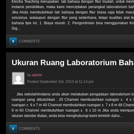
Electra Teaching merupakan lab bahasa dengan fitur mudah. untuk mem
instansi pendidikan, maka kami menciptakan perangkat laboratorium ba
Jika Anda membutuhkan lab bahasa dengan fitur biasa saja tidak mac
solusinya. walaupun dengan fitur yang sederhana, tetapi kualitas alat te
bahasa tipe ini: 1. Biaya murah. 2. Pengontrolan bisa menggunakan 
Dig...
COMMENTS
8
Ukuran Ruang Laboratorium Bah
by
admin
Posted September 3rd, 2010 at 11:14 pm
Jika sekolah/instansi anda akan melakukan pengadaan laboratorium bah
ruangan yang dibutuhkan : 20 Channel membutuhkan ruangan ± 4 x
ruangan ± 6 x 7 m 40 Channel membutuhkan ruangan ± 7 x 8 m 48 Chan
9 m 60 Channel membutuhkan ruangan ± 8 x 10 m Jika anda mempunyai
ukuran standar diatas, anda bisa menghubungi kami terlebih dahu...
COMMENTS
0